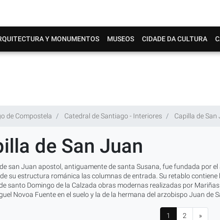
RQUITECTURA Y MONUMENTOS
MUSEOS
CIDADE DA CULTURA
C
go de Compostela
Catedral de Santiago - Interiores
Capilla de San
illa de San Juan
 de san Juan apostol, antiguamente de santa Susana, fue fundada por el a
e su estructura románica las columnas de entrada. Su retablo contiene la
de santo Domingo de la Calzada obras modernas realizadas por Mariñas en
guel Novoa Fuente en el suelo y la de la hermana del arzobispo Juan de 
1
2
»