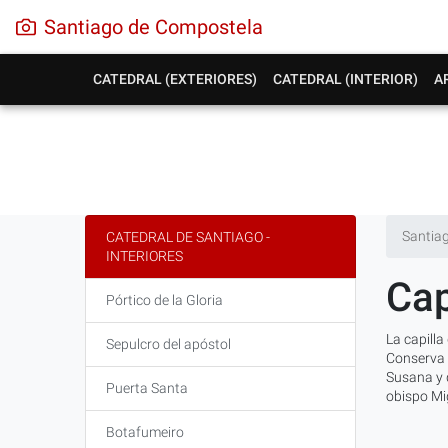
Santiago de Compostela
CATEDRAL (EXTERIORES)
CATEDRAL (INTERIOR)
A
Santia
CATEDRAL DE SANTIAGO -
INTERIORES
Cap
Pórtico de la Gloria
La capilla
Sepulcro del apóstol
Conserva d
Susana y 
Puerta Santa
obispo Mi
Botafumeiro