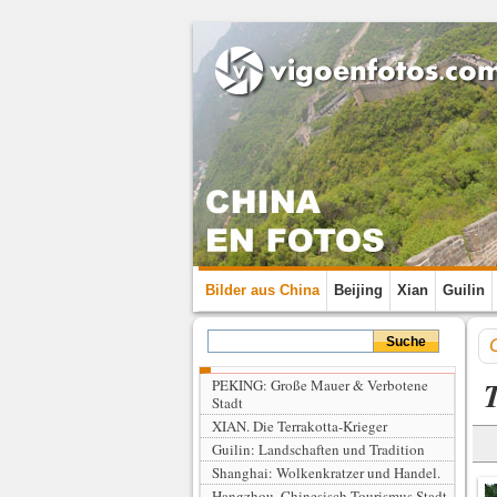
Bilder aus China
Beijing
Xian
Guilin
T
PEKING: Große Mauer & Verbotene
Stadt
XIAN. Die Terrakotta-Krieger
Guilin: Landschaften und Tradition
Shanghai: Wolkenkratzer und Handel.
Hangzhou. Chinesisch Tourismus Stadt