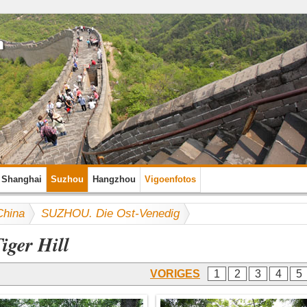
Shanghai
Suzhou
Hangzhou
Vigoenfotos
China
SUZHOU. Die Ost-Venedig
iger Hill
VORIGES
1
2
3
4
5