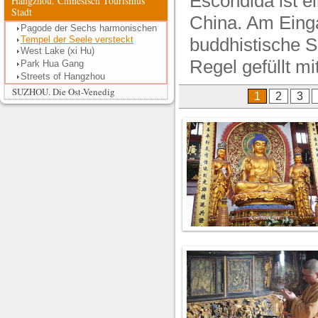
Escondida ist e
Hangzhou. Chinesisch Tourismus
Stadt
China. Am Einga
Pagode der Sechs harmonischen
Tempel der Seele versteckt
buddhistische S
West Lake (xi Hu)
Regel gefüllt mi
Park Hua Gang
Streets of Hangzhou
SUZHOU. Die Ost-Venedig
1
2
3