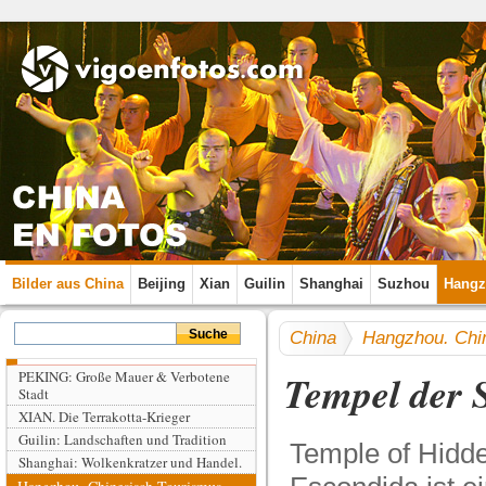
Bilder aus China
Beijing
Xian
Guilin
Shanghai
Suzhou
Hang
China
Hangzhou. Chi
Tempel der S
PEKING: Große Mauer & Verbotene
Stadt
XIAN. Die Terrakotta-Krieger
Guilin: Landschaften und Tradition
Temple of Hidd
Shanghai: Wolkenkratzer und Handel.