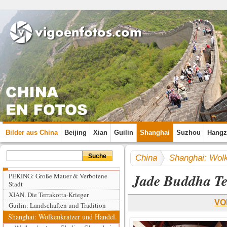
Bilder aus China
Beijing
Xian
Guilin
Shanghai
Suzhou
Hang
China
Shanghai: Wolk
Jade Buddha T
PEKING: Große Mauer & Verbotene
Stadt
XIAN. Die Terrakotta-Krieger
VO
Guilin: Landschaften und Tradition
Shanghai: Wolkenkratzer und Handel.