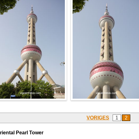
VORIGES
1
2
riental Pearl Tower