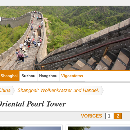
Shanghai
Suzhou
Hangzhou
Vigoenfotos
China
Shanghai: Wolkenkratzer und Handel.
riental Pearl Tower
VORIGES
1
2