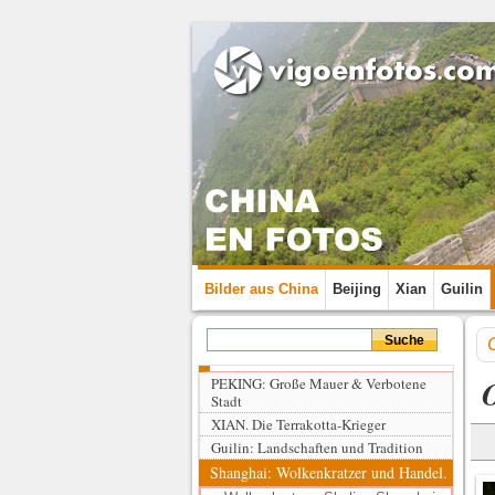
Bilder aus China
Beijing
Xian
Guilin
O
PEKING: Große Mauer & Verbotene
Stadt
XIAN. Die Terrakotta-Krieger
Guilin: Landschaften und Tradition
Shanghai: Wolkenkratzer und Handel.