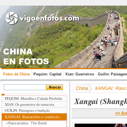
Fotos de China
Pequim: Capital
Xian: Guerreiros
Guilin: Paisage
China
XANGAI: Rasca
Xangai (Shangha
PEQUIM: Muralha e Cidade Proibida
XIAN. Os guerreiros de terracota
GUILIN: Paisagens e tradição
<< An
XANGAI: Rascacielos e comércio.
Rascacielos. The Bund.