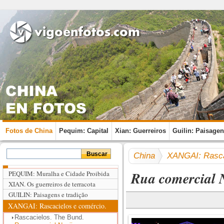
Fotos de China
Pequim: Capital
Xian: Guerreiros
Guilin: Paisage
China
XANGAI: Rasca
Rua comercial 
PEQUIM: Muralha e Cidade Proibida
XIAN. Os guerreiros de terracota
GUILIN: Paisagens e tradição
XANGAI: Rascacielos e comércio.
Rascacielos. The Bund.