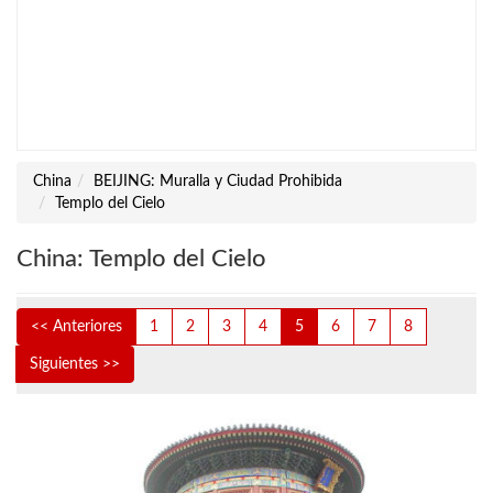
China
BEIJING: Muralla y Ciudad Prohibida
Templo del Cielo
China: Templo del Cielo
<< Anteriores
1
2
3
4
5
6
7
8
Siguientes >>