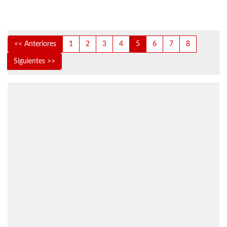
<< Anteriores
1
2
3
4
5
6
7
8
Siguientes >>