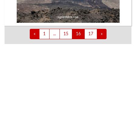
«
1
...
15
16
17
»