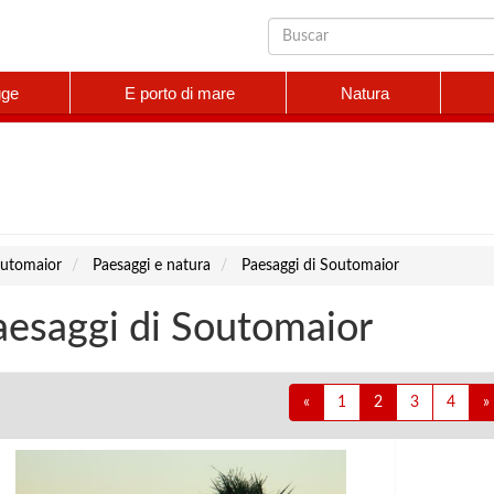
gge
E porto di mare
Natura
utomaior
Paesaggi e natura
Paesaggi di Soutomaior
aesaggi di Soutomaior
«
1
2
3
4
»