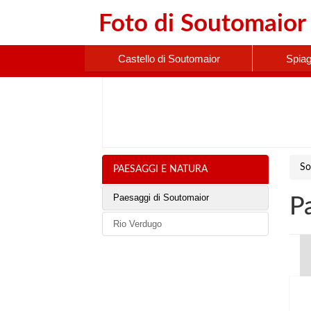
Foto di
Soutomaior
Castello di Soutomaior
Spia
So
PAESAGGI E NATURA
Paesaggi di Soutomaior
P
Rio Verdugo