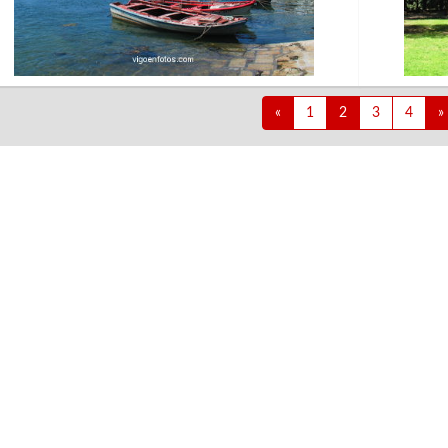
«
1
2
3
4
»