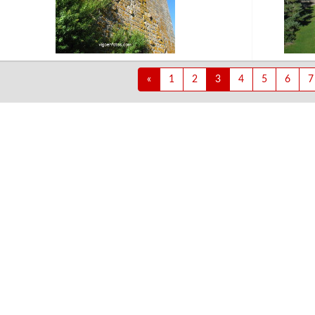
«
1
2
3
4
5
6
7