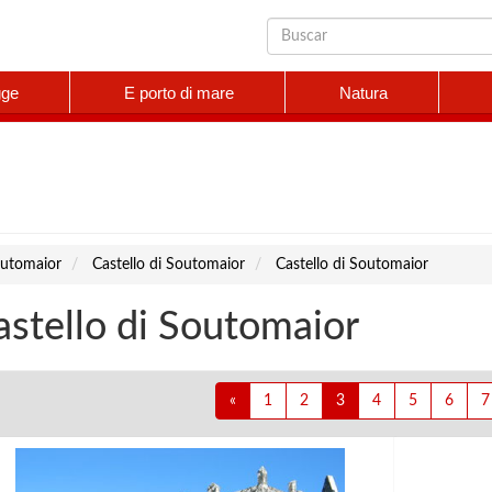
gge
E porto di mare
Natura
utomaior
Castello di Soutomaior
Castello di Soutomaior
astello di Soutomaior
«
1
2
3
4
5
6
7