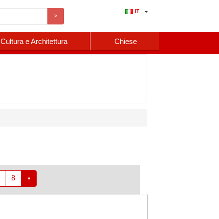
IT
>
Cultura e Architettura
Chiese
8
»