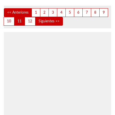
<< Anteriores
1
2
3
4
5
6
7
8
9
10
11
12
Siguientes >>