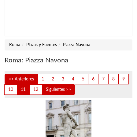
Roma
Plazas y Fuentes
Piazza Navona
Roma: Piazza Navona
<< Anteriores
1
2
3
4
5
6
7
8
9
10
11
12
Siguientes >>