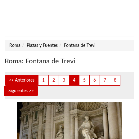
Roma
Plazas y Fuentes
Fontana de Trevi
Roma: Fontana de Trevi
<< Anteriores
1
2
3
4
5
6
7
8
Siguientes >>