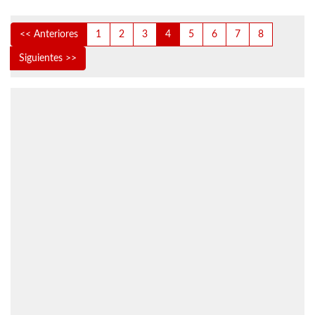
<< Anteriores
1
2
3
4
5
6
7
8
Siguientes >>