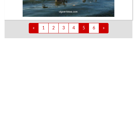
«
1
2
3
4
5
6
»