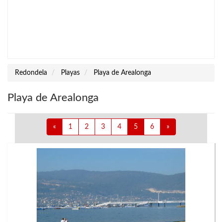
Redondela
Playas
Playa de Arealonga
Playa de Arealonga
«
1
2
3
4
5
6
»