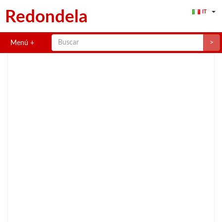
Redondela
IT
>
Menú