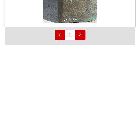
«
1
2