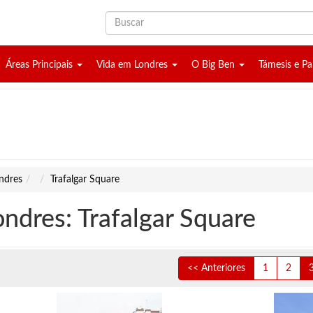
Áreas Principais
Vida em Londres
O Big Ben
Támesis e P
ndres
Trafalgar Square
ondres: Trafalgar Square
<< Anteriores
1
2