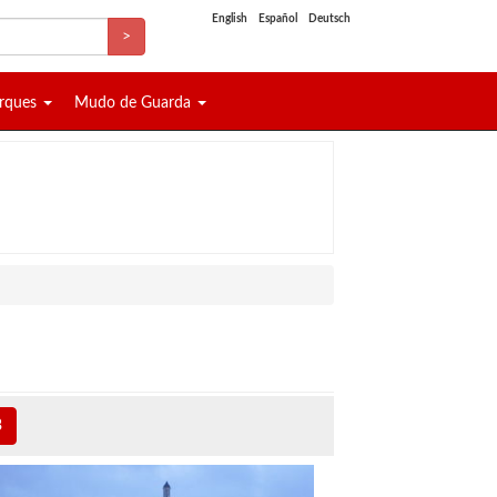
English
Español
Deutsch
>
arques
Mudo de Guarda
3