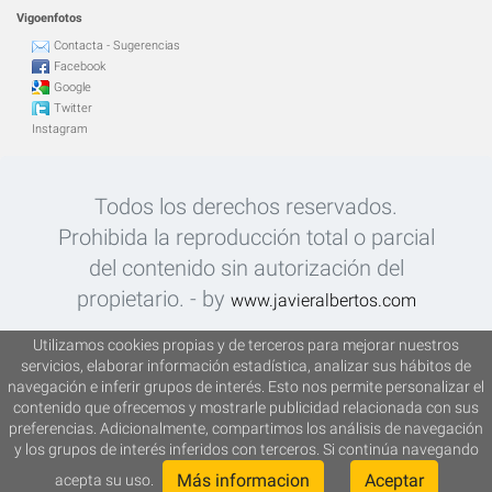
Vigoenfotos
Contacta - Sugerencias
Facebook
Google
Twitter
Instagram
Todos los derechos reservados.
Prohibida la reproducción total o parcial
del contenido sin autorización del
propietario. - by
www.javieralbertos.com
Más de 30.000 imágenes - Fotografías
Utilizamos cookies propias y de terceros para mejorar nuestros
servicios, elaborar información estadística, analizar sus hábitos de
de Javier Albertos Benayas. Vigoenfotos
navegación e inferir grupos de interés. Esto nos permite personalizar el
2002-2018.
contenido que ofrecemos y mostrarle publicidad relacionada con sus
preferencias. Adicionalmente, compartimos los análisis de navegación
y los grupos de interés inferidos con terceros. Si continúa navegando
Más informacion
Aceptar
acepta su uso.