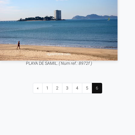
PLAYA DE SAMIL.
( Num ref.: 8972f )
«
1
2
3
4
5
6