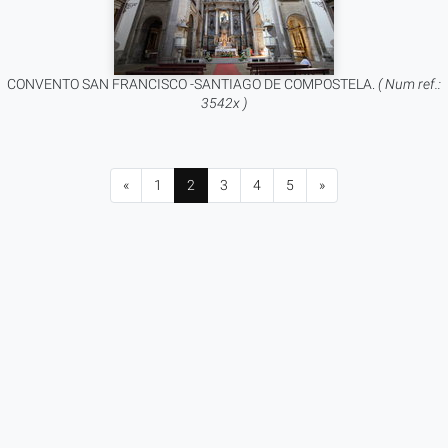
CONVENTO SAN FRANCISCO -SANTIAGO DE COMPOSTELA.
( Num ref.:
3542x )
«
1
2
3
4
5
»