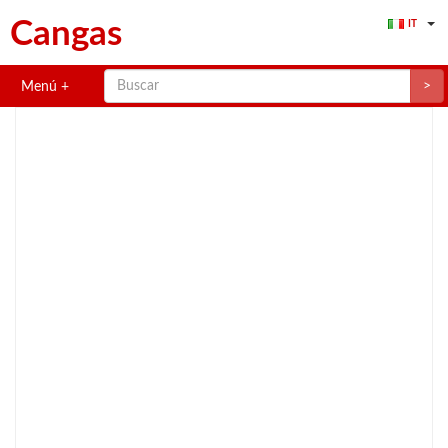
Cangas
IT
>
Menú